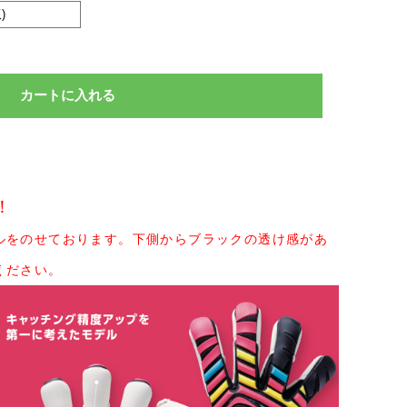
！
ルをのせております。下側からブラックの透け感があ
ください。