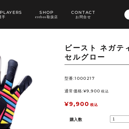
PLAYERS
SHOP
CONTACT
選手
erebos取扱店
お問合せ
ビースト ネガテ
セルグロー
型番:1000217
通常価格:¥9,900
税込
¥9,900
税込
購入数