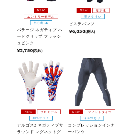
NEW
NEW
撥水性
エントリーモデル
動きやすい
初心者GK
ピステパンツ
バラージ ネガティブ ハ
¥6,050
(税込)
ードグリップ フラッシ
ュピンク
¥2,750
(税込)
NEW
プロモデル
NEW
フィットタイツ
40%オフ！
保温性あり
アルゴス2 ネガティブサ
コンプレッションインナ
ラウンド マグネクトグ
ーパンツ