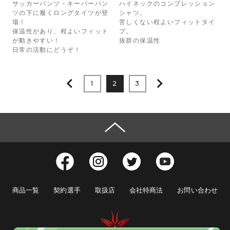
サッカーパンツ・キーパーパン
ハイネックのコンプレッション
ツの下に履くロングタイツが登
シャツ。
場！
苦しくない程よいフィットタイ
保温性があり、程よいフィット
プ。
が動きやすい！
抜群の保温性
日常の活動にどうぞ！
1
2
3
商品一覧
契約選手
取扱店
会社特商法
お問い合わせ