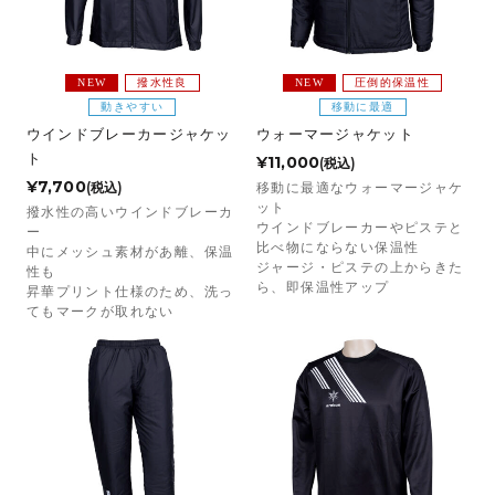
NEW
撥水性良
NEW
圧倒的保温性
動きやすい
移動に最適
ウインドブレーカージャケッ
ウォーマージャケット
ト
¥11,000
(税込)
¥7,700
(税込)
移動に最適なウォーマージャケ
ット
撥水性の高いウインドブレーカ
ウインドブレーカーやピステと
ー
比べ物にならない保温性
中にメッシュ素材があ離、保温
ジャージ・ピステの上からきた
性も
ら、即保温性アップ
昇華プリント仕様のため、洗っ
てもマークが取れない