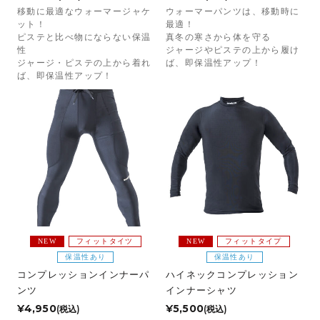
移動に最適なウォーマージャケ
ウォーマーパンツは、移動時に
ット！
最適！
ピステと比べ物にならない保温
真冬の寒さから体を守る
性
ジャージやピステの上から履け
ジャージ・ピステの上から着れ
ば、即保温性アップ！
ば、即保温性アップ！
NEW
フィットタイツ
NEW
フィットタイプ
保温性あり
保温性あり
コンプレッションインナーパ
ハイネックコンプレッション
ンツ
インナーシャツ
¥4,950
¥5,500
(税込)
(税込)