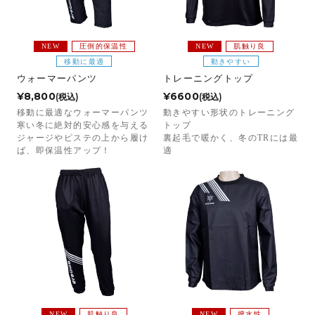
NEW
圧倒的保温性
NEW
肌触り良
移動に最適
動きやすい
ウォーマーパンツ
トレーニングトップ
¥8,800
¥6600
(税込)
(税込)
移動に最適なウォーマーパンツ
動きやすい形状のトレーニング
寒い冬に絶対的安心感を与える
トップ
ジャージやピステの上から履け
裏起毛で暖かく、冬のTRには最
ば、即保温性アップ！
適
NEW
肌触り良
NEW
撥水性