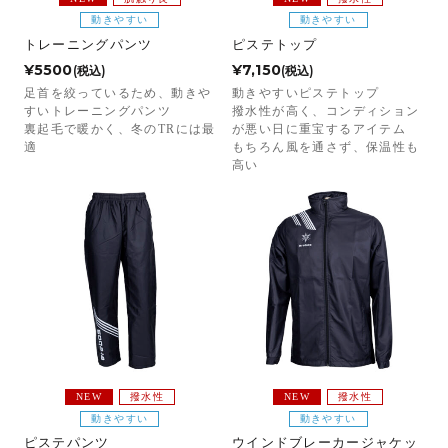
動きやすい
動きやすい
トレーニングパンツ
ピステトップ
¥5500
¥7,150
(税込)
(税込)
足首を絞っているため、動きや
動きやすいピステトップ
すいトレーニングパンツ
撥水性が高く、コンディション
裏起毛で暖かく、冬のTRには最
が悪い日に重宝するアイテム
適
もちろん風を通さず、保温性も
高い
NEW
撥水性
NEW
撥水性
動きやすい
動きやすい
ピステパンツ
ウインドブレーカージャケッ