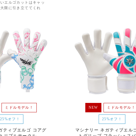
高いエルゴカットはキャッ
最大限に引き立ててくれ
ミドルモデル！
NEW
ミドルモデル！
25%オフ！
25%オフ！
ガティブエルゴ コアグ
マシナリー ネガティブエルゴ
 トリプルサークル
トグリップ フラッシュス