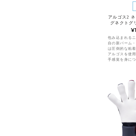
アルゴス2 
グネクトグ
¥
包み込まれる
自の新パーム
は圧倒的な粘
アルゴスを使用
手感覚を身に