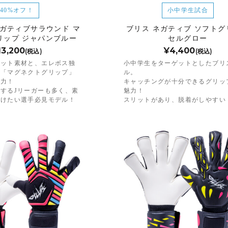
40%オフ！
小中学生試合
ネガティブサラウンド マ
ブリス ネガティブ ソフトグ
リップ ジャパンブルー
セルグロー
13,200
¥4,400
(税込)
(税込)
ニット素材と、エレボス独
小中学生をターゲットとしたブリ
・「マグネクトグリップ」
ル。
着力！
キャッチングが十分できるグリッ
するJリーガーも多く、素
魅力！
つけたい選手必見モデル！
スリットがあり、脱着がしやすい