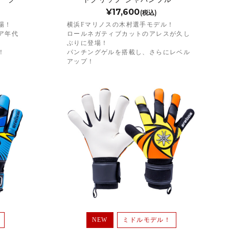
¥17,600
(税込)
場！
横浜Fマリノスの木村選手モデル！
ア年代
ロールネガティブカットのアレスが久し
ぶりに登場！
！
パンチングゲルを搭載し、さらにレベル
アップ！
NEW
ミドルモデル！