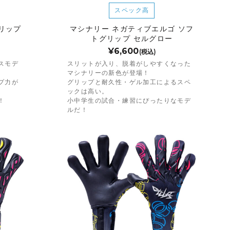
スペック高
リップ
マシナリー ネガティブエルゴ ソフ
トグリップ セルグロー
¥6,600
(税込)
スモデ
スリットが入り、脱着がしやすくなった
マシナリーの新色が登場！
プ力が
グリップと耐久性・ゲル加工によるスペ
ックは高い。
！
小中学生の試合・練習にぴったりなモデ
ルだ！