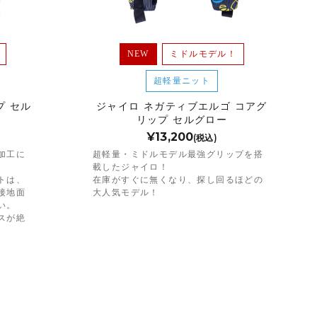
NEW
ミドルモデル！
超軽量ニット
プ セル
ジャイロ ネガティブエルゴ コアグ
リップ セルグロー
¥13,200
(税込)
加工に
超軽量・ミドルモデル最強グリップを搭
載したジャイロ！
トは、
在庫がすぐに無くなり、探し回るほどの
接地面
大人気モデル！
い。
スが絶