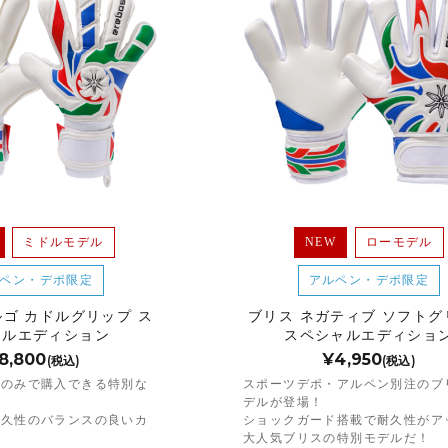
ミドルモデル
NEW
ローモデル
ペン・デポ限定
アルペン・デポ限定
ルゴ カドルグリップ ス
ブリス ネガティブ ソフトグ
ャルエディション
スペシャルエディショ
8,800
¥4,950
(税込)
(税込)
ポのみで購入できる特別な
スポーツデポ・アルペン別注のブ
！
デルが登場！
耐久性のバランスの良いカ
ショックガード搭載で耐久性がア
！
大人気ブリスの特別モデルだ！