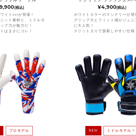
9,900
¥4,900
(税込)
(税込)
ワイトverが登場！
ホワイトカラーのマシナリーが登
量ニット素材と、ミドルモ
グリップ力とフィット感がジュニ
リップ力が魅力だ！
に大人気！
ットはまさにコレ！
スリット入りで脱着しやすい仕様
W
プロモデル
NEW
ミドルモデル！