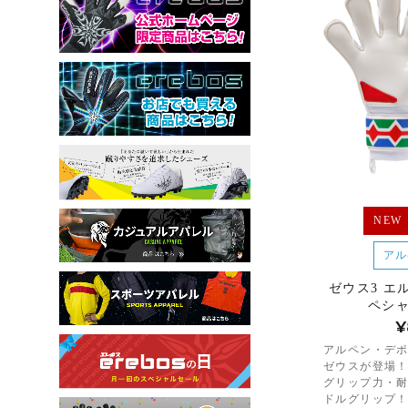
NEW
アル
ゼウス3 エ
ペシ
¥
アルペン・デ
ゼウスが登場
グリップ力・
ドルグリップ