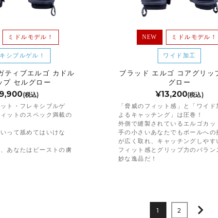
ミドルモデル！
NEW
ミドルモデル！
キシブルゲル！
ワイド加工
ガティブエルゴ カドル
ブラッド エルゴ コアグリッ
ップ セルグロー
グロー
9,900
¥13,200
(税込)
(税込)
ィット・フレキシブルゲ
「脅威のフィット感」と「ワイド
フィットのスペック満載の
よるキャッチング」は圧巻！
外側で縫製されているエルゴカッ
といって舐めてはいけな
手の小さいあなたでもボールへの
が広く取れ、キャッチングしやす
間、あなたはビーストの虜
フィット感とグリップ力のバラン
。
妙な逸品だ！
1
2