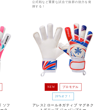
公式戦など重要な試合で抜群の効力を発
揮する！
NEW
プロモデル
20%オフ！
 ソフ
アレス2 ロールネガティブ マグネク
パーク
トグリップ ジャパンブルー