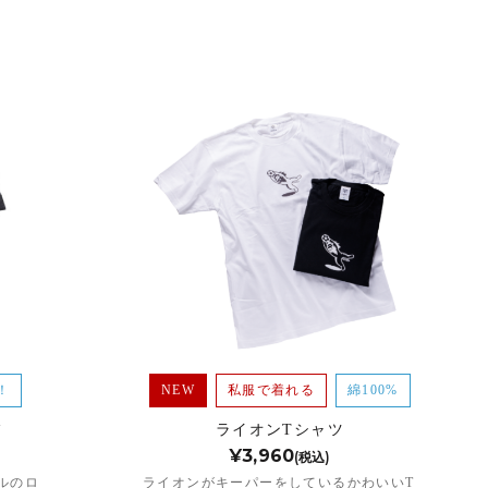
！
NEW
私服で着れる
綿100%
フ
ライオンTシャツ
¥3,960
(税込)
ルのロ
ライオンがキーパーをしているかわいいT