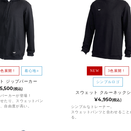
3色展開！
着心地○
NEW
3色展開！
ト ジップパーカー
シンプルロゴ
5,500
(税込)
スウェット クルーネック
のパーカーが登場！
¥4,950
(税込)
わせたり、スウェットパン
り、自由度が高い。
シンプルなトレーナー。
スウェットパンツと合わせること
る。