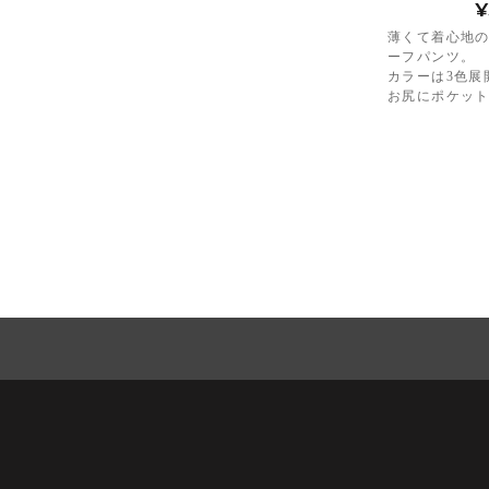
¥
薄くて着心地
ーフパンツ。
カラーは3色展
お尻にポケッ