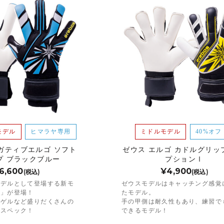
モデル
ヒマラヤ専用
ミドルモデル
40%オフ
ガティブエルゴ ソフト
ゼウス エルゴ カドルグリッ
プ ブラックブルー
プションⅠ
6,600
¥4,900
(税込)
(税込)
モデルとして登場する新モ
ゼウスモデルはキャッチング感覚
ス」が登場！
たモデル。
殊ゲルなど盛りだくさんの
手の甲側は耐久性もあり、練習で
強スペック！
できるモデル！