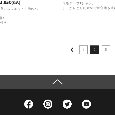
3,850
(税込)
ゴモチーフTシャツ。
しっかりとした素材で着心地も抜
の良いスウェット生地のハ
開！
ト付き
1
2
3