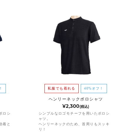
！
私服でも着れる
40%オフ！
ヘンリーネックポロシャツ
¥2,300
(税込)
ポロシ
シンプルなロゴモチーフを用いたポロシ
ャツ。
動着と
ヘンリーネックのため、首周りもスッキ
リ！