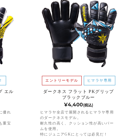
！
エントリーモデル
ヒマラヤ専用
プ エル
ダークネス フラット PKグリップ
ブラックブルー
¥4,400
(税込)
に優れ
ヒマラヤ全店で展開されるヒマラヤ専用
のダークネスモデル。
も重宝
耐久性の高く、クッション性が高いパー
ムを使用。
特にジュニアGKにとっては必見だ！